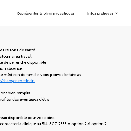
Représentants pharmaceutiques
Infos pratiques
des raisons de santé.
tourner au travail.
é de se rendre disponible
 mon absence.
e médecin de famille, vous pouvez le faire au
le/changer-medecin
sont bien remplis
ofiter des avantages d’être
veau disponible pour vos soins.
ontacter la clinique au 514-807-2333 # option 2 # option 2