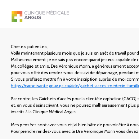
Cher.e.s patient.e.s,
Voilà maintenant plusieurs mois que je suis en arrêt de travail pour 
Malheureusement, je ne sais pas encore quand je serai capable de re
Ma collègue et amie, Dre Véronique Morin, a généreusement accept
pour vous offrir des rendez-vous de suivi de dépannage, pendant
Si vous préférez mettre fin à votre inscription auprès de moi comm
https://carnetsante.gouv.qc.ca/aide/guichet-acces-medecin-famil
Par contre, les Guichets d’accès pour la clientèle orpheline (GACO) 
et, en vous désinscrivant, vous ne pourrez malheureusement plus pr
inscrits à la Clinique Médical Angus.
Mes pensées sont avec vous et j’ai bien hâte de pouvoir être à nou
Pour prendre rendez-vous avec le Dre Véronique Morin vous devez c